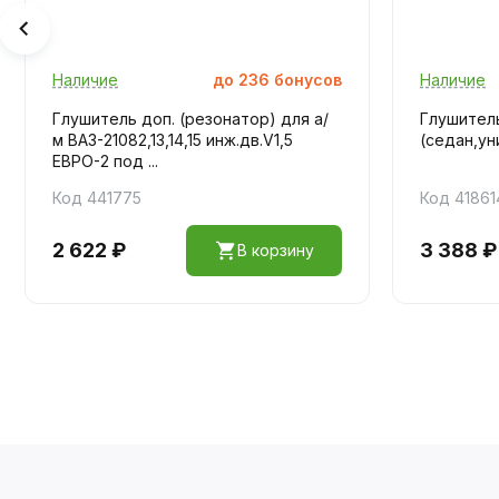
Наличие
до
236
бонусов
Наличие
Глушитель доп. (резонатор) для а/
Глушитель 
м ВАЗ-21082,13,14,15 инж.дв.V1,5
(седан,ун
ЕВРО-2 под ...
Код 441775
Код 41861
2 622 ₽
3 388 ₽
В корзину