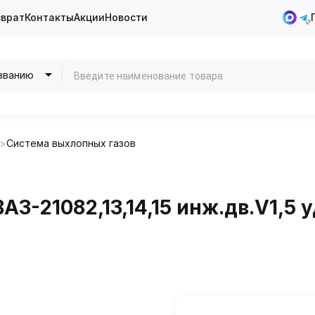
зврат
Контакты
Акции
Новости
званию
Система выхлопных газов
АЗ-21082,13,14,15 инж.дв.V1,5