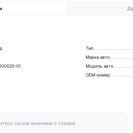
и
Др
д
Тип
Марка авто
1200020-01
Модель авто
OEM-номер
итесь своим мнением о товаре.