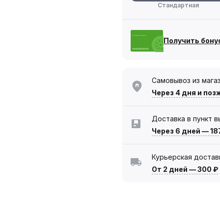
Стандартная
Получить бону
Самовывоз из мага
Через 4 дня
и поз
Доставка в пункт 
Через 6 дней
—
18
Курьерская достав
От 2 дней
—
300 ₽