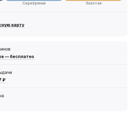
Серебряная
Золотая
сную карту
зинов
же — бесплатно
выдачи
7 ₽
ка