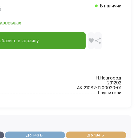
В наличии
магазинах
обавить в корзину
Н.Новгород
231292
АК 21082-1200020-01
Глушители
До 143 Б
До 184 Б