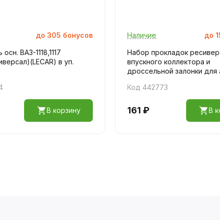
до
305
бонусов
Наличие
до
1
осн. ВАЗ-1118,1117
Набор прокладок ресивер
иверсал)(LECAR) в уп.
впускного коллектора и
дроссельной залонки для а/
4
Код 442773
161 ₽
В корзину
В к