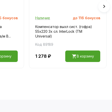
5
бонусов
Наличие
до
116
бонусов
а
Компенсатор выхл сист. (гофра)
55х220 3х сл. InterLock (TM
м В...
Universal)
Код 89189
1 278 ₽
орзину
В корзину