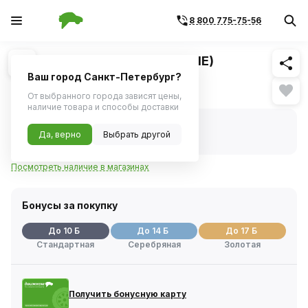
8 800 775-75-56
Похожие
1
/
1
Головка TORX E20 1/2" (AIRLINE)
Ваш город Санкт-Петербург?
188 ₽
От выбранного города зависят цены,
наличие товара и способы доставки
В наличии
Код товара:
1099229
Да, верно
Выбрать другой
Артикул:
atbs12
Посмотреть наличие в магазинах
Бонусы за покупку
До 10 Б
До 14 Б
До 17 Б
Стандартная
Серебряная
Золотая
Получить бонусную карту