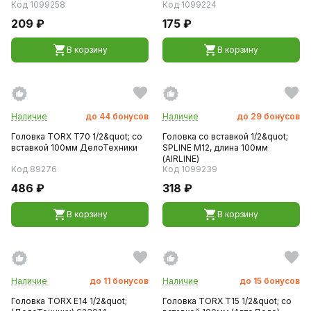
Код 1099258
Код 1099224
209 ₽
175 ₽
В корзину
В корзину
Наличие
до
44
бонусов
Наличие
до
29
бонусов
Головка TORX T70 1/2&quot; со
Головка со вставкой 1/2&quot;
вставкой 100мм ДелоТехники
SPLINE M12, длина 100мм
(AIRLINE)
Код 89276
Код 1099239
486 ₽
318 ₽
В корзину
В корзину
Наличие
до
11
бонусов
Наличие
до
15
бонусов
Головка TORX E14 1/2&quot;
Головка TORX T15 1/2&quot; со