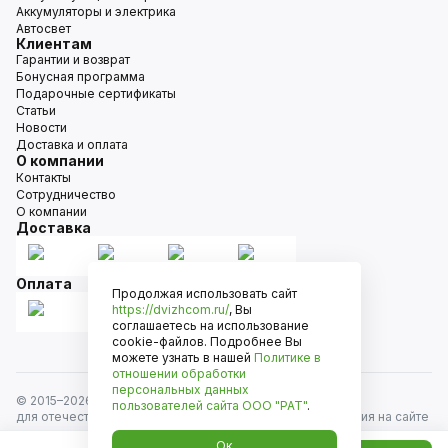
Аккумуляторы и электрика
Автосвет
Клиентам
Гарантии и возврат
Бонусная программа
Подарочные сертификаты
Статьи
Новости
Доставка и оплата
О компании
Контакты
Сотрудничество
О компании
Доставка
Оплата
Продолжая использовать сайт
https://dvizhcom.ru/
, Вы
соглашаетесь на использование
cookie-файлов. Подробнее Вы
можете узнать в нашей
Политике в
отношении обработки
персональных данных
© 2015–
2026
Движком — сеть магазинов автозапчастей
пользователей сайта
ООО "РАТ"
.
для отечественных автомобилей и иномарок. Информация на сайте
носит исключительно информационный характер и не является
Ок