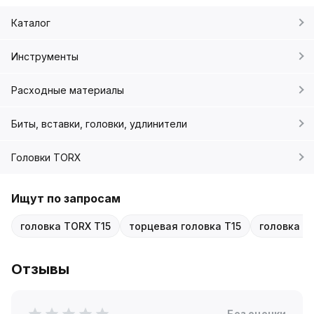
Каталог
Инструменты
Расходные материалы
Биты, вставки, головки, удлинители
Головки TORX
Ищут по запросам
головка TORX T15
торцевая головка T15
головка 1
Отзывы
Без оценки