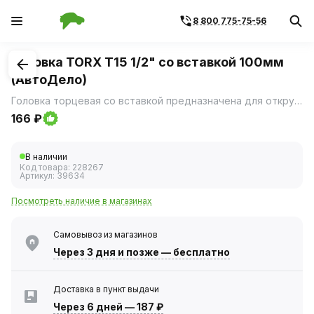
8 800 775-75-56
1
/
1
Головка TORX T15 1/2" со вставкой 100мм
(АвтоДело)
Головка торцевая со вставкой предназначена для откручивания крепежа имеющего специальный профиль вставок - TORX.
166 ₽
В наличии
Код товара:
228267
Артикул:
39634
Посмотреть наличие в магазинах
Самовывоз из магазинов
Через 3 дня
и позже — бесплатно
Доставка в пункт выдачи
Через 6 дней
—
187 ₽