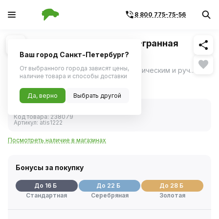
8 800 775-75-56
Похожие
1
/
1
Головка ударная 10мм 1/2" 6-гранная
удлиненная (AIRLINE)
Ваш город Санкт-Петербург?
От выбранного города зависят цены,
Предназначены для работы с пневматическим и ручным инструментом.
ещё
наличие товара и способы доставки
308 ₽
Да, верно
Выбрать другой
В наличии
Код товара:
238079
Артикул:
atis1222
Посмотреть наличие в магазинах
Бонусы за покупку
До 16 Б
До 22 Б
До 28 Б
Стандартная
Серебряная
Золотая