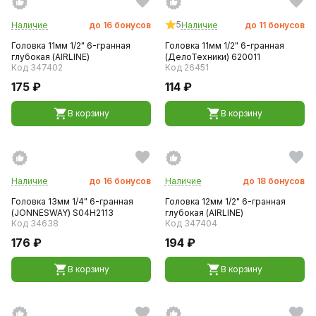
5
Наличие
до
16
бонусов
Наличие
до
11
бонусов
Головка 11мм 1/2" 6-гранная
Головка 11мм 1/2" 6-гранная
глубокая (AIRLINE)
(ДелоТехники) 620011
Код 347402
Код 26451
175 ₽
114 ₽
В корзину
В корзину
Наличие
до
16
бонусов
Наличие
до
18
бонусов
Головка 13мм 1/4" 6-гранная
Головка 12мм 1/2" 6-гранная
(JONNESWAY) S04H2113
глубокая (AIRLINE)
Код 34638
Код 347404
176 ₽
194 ₽
В корзину
В корзину