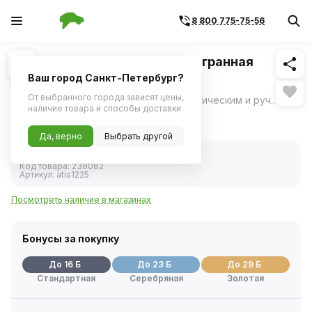
8 800 775-75-56
Похожие
1
/
1
Головка ударная 13мм 1/2" 6-гранная
удлиненная (AIRLINE)
Ваш город Санкт-Петербург?
От выбранного города зависят цены,
Предназначены для работы с пневматическим и ручным инструментом.
ещё
наличие товара и способы доставки
318 ₽
Да, верно
Выбрать другой
В наличии
Код товара:
238082
Артикул:
atis1225
Посмотреть наличие в магазинах
Бонусы за покупку
До 16 Б
До 23 Б
До 29 Б
Стандартная
Серебряная
Золотая