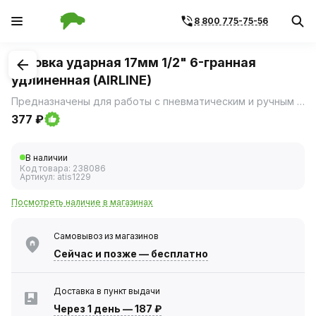
8 800 775-75-56
1
/
1
Головка ударная 17мм 1/2" 6-гранная
удлиненная (AIRLINE)
Предназначены для работы с пневматическим и ручным инструментом.
377 ₽
В наличии
Код товара:
238086
Артикул:
atis1229
Посмотреть наличие в магазинах
Самовывоз из магазинов
Сейчас
и позже — бесплатно
Доставка в пункт выдачи
Через 1 день
—
187 ₽