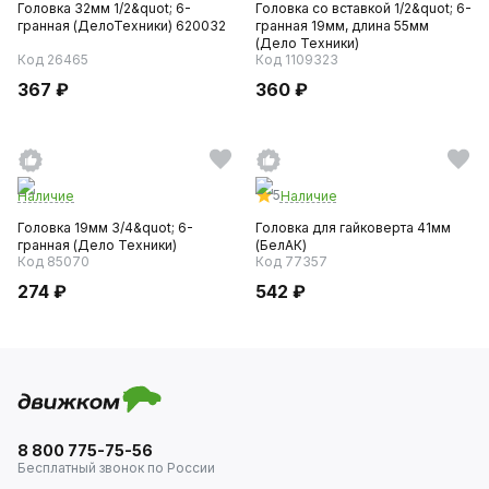
Головка 32мм 1/2&quot; 6-
Головка со вставкой 1/2&quot; 6-
гранная (ДелоТехники) 620032
гранная 19мм, длина 55мм
(Дело Техники)
Код 26465
Код 1109323
367 ₽
360 ₽
5
Наличие
Наличие
Головка 19мм 3/4&quot; 6-
Головка для гайковерта 41мм
гранная (Дело Техники)
(БелАК)
Код 85070
Код 77357
274 ₽
542 ₽
8 800 775-75-56
Бесплатный звонок по России