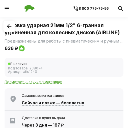
8 800 775-75-56
1
/
1
Головка ударная 21мм 1/2" 6-гранная
удлиненная для колесных дисков (AIRLINE)
Предназначены для работы с пневматическим и ручным инструментом.
636 ₽
В наличии
Код товара:
238074
Артикул:
atis1240
Посмотреть наличие в магазинах
Самовывоз из магазинов
Сейчас
и позже — бесплатно
Доставка в пункт выдачи
Через 3 дня
—
187 ₽