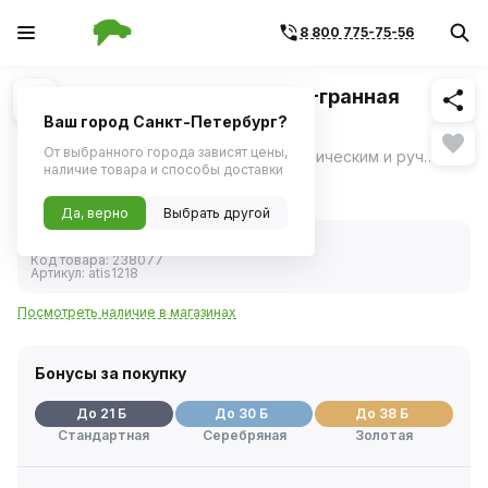
8 800 775-75-56
Похожие
1
/
1
Головка ударная 32мм 1/2" 6-гранная
(AIRLINE)
Ваш город Санкт-Петербург?
От выбранного города зависят цены,
Предназначены для работы с пневматическим и ручным инструментом.
ещё
наличие товара и способы доставки
415 ₽
Да, верно
Выбрать другой
В наличии
Код товара:
238077
Артикул:
atis1218
Посмотреть наличие в магазинах
Бонусы за покупку
До 21 Б
До 30 Б
До 38 Б
Стандартная
Серебряная
Золотая