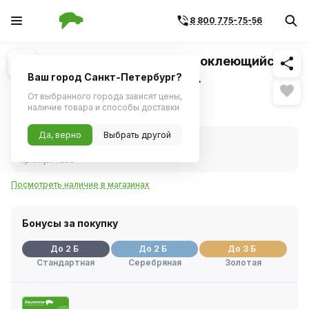
8 800 775-75-56
Похожие
1
/
1
Грузик балансировочный самоклеющийся
для литых дисков (12х5г) 60г.
Ваш город Санкт-Петербург?
От выбранного города зависят цены,
24 ₽
наличие товара и способы доставки
Да, верно
Выбрать другой
В наличии
Код товара:
237905
Артикул:
fe55
Посмотреть наличие в магазинах
Бонусы за покупку
До 2 Б
До 2 Б
До 3 Б
Стандартная
Серебряная
Золотая