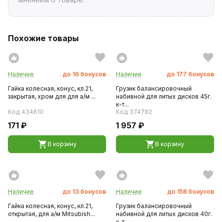
Похожие товары
Наличие
до
16
бонусов
Наличие
до
177
бонусов
Гайка колесная, конус, кл.21,
Грузик балансировочный
закрытая, хром для для а/м ...
набивной для литых дисков 45г.
к-т...
Код 434610
Код 374782
171 ₽
1 957 ₽
В корзину
В корзину
Наличие
до
13
бонусов
Наличие
до
158
бонусов
Гайка колесная, конус, кл.21,
Грузик балансировочный
открытая, для а/м Mitsubish...
набивной для литых дисков 40г.
к-т...