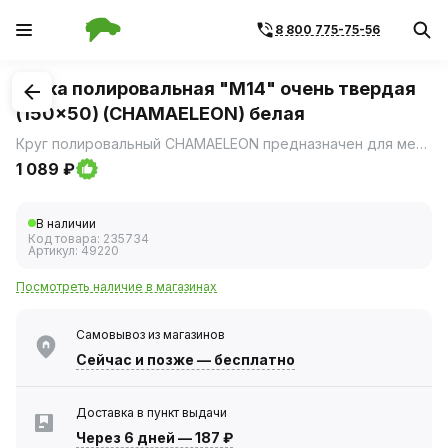
8 800 775-75-56
1
/
1
Губка полировальная "M14" очень твердая
(150x50) (CHAMAELEON) белая
Круг полировальный CHAMAELEON предназначен для механической полировки и шлифования; подходит для использования с крупнозернистыми полировальными пастами.
1 089 ₽
В наличии
Код товара:
235734
Артикул:
49220
Посмотреть наличие в магазинах
Самовывоз из магазинов
Сейчас
и позже — бесплатно
Доставка в пункт выдачи
Через 6 дней
—
187 ₽