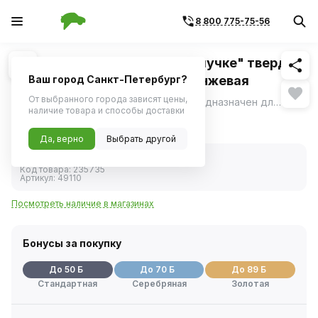
8 800 775-75-56
Похожие
1
/
1
Губка полировальная "На липучке" твердая
(150x50) (CHAMAELEON) оранжевая
Ваш город Санкт-Петербург?
От выбранного города зависят цены,
Круг полировальный CHAMAELEON предназначен для механической полировки и шлифования; подходит для использования с крупнозернистыми полировальными пастами.
ещё
наличие товара и способы доставки
988 ₽
Да, верно
Выбрать другой
В наличии
Код товара:
235735
Артикул:
49110
Посмотреть наличие в магазинах
Бонусы за покупку
До 50 Б
До 70 Б
До 89 Б
Стандартная
Серебряная
Золотая