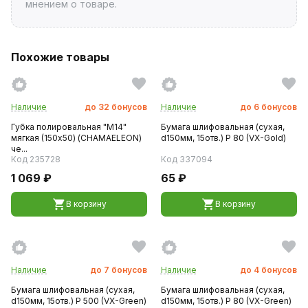
мнением о товаре.
Похожие товары
Наличие
до
32
бонусов
Наличие
до
6
бонусов
Губка полировальная "M14"
Бумага шлифовальная (сухая,
мягкая (150x50) (CHAMAELEON)
d150мм, 15отв.) P 80 (VX-Gold)
че...
Код 235728
Код 337094
1 069 ₽
65 ₽
В корзину
В корзину
Наличие
до
7
бонусов
Наличие
до
4
бонусов
Бумага шлифовальная (сухая,
Бумага шлифовальная (сухая,
d150мм, 15отв.) P 500 (VX-Green)
d150мм, 15отв.) P 80 (VX-Green)