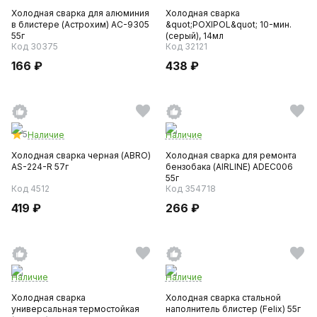
Холодная сварка для алюминия
Холодная сварка
в блистере (Астрохим) AC-9305
&quot;POXIPOL&quot; 10-мин.
55г
(серый), 14мл
Код 30375
Код 32121
166 ₽
438 ₽
5
Наличие
Наличие
Холодная сварка черная (ABRO)
Холодная сварка для ремонта
AS-224-R 57г
бензобака (AIRLINE) ADEC006
55г
Код 4512
Код 354718
419 ₽
266 ₽
Наличие
Наличие
Холодная сварка
Холодная сварка стальной
универсальная термостойкая
наполнитель блистер (Felix) 55г