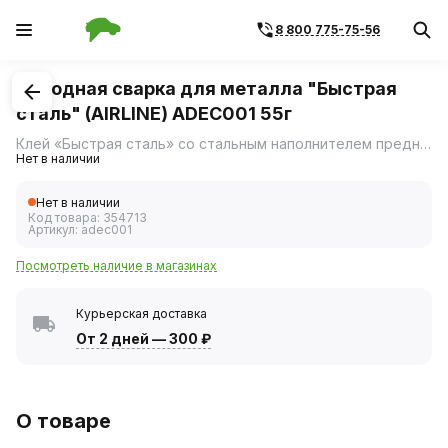
8 800 775-75-56
1
/
1
Холодная сварка для металла "Быстрая
сталь" (AIRLINE) ADEC001 55г
Клей «Быстрая сталь» со стальным наполнителем предназначена для очень быстрого и надежного склеивания, ремонта, герметизации соединений, а также для восстановления утраченных фрагментов изделий из черных и цветных металлов, работающих при температурах от -60С до &#43;150С.
Нет в наличии
Нет в наличии
Код товара:
354713
Артикул:
adec001
Посмотреть наличие в магазинах
Курьерская доставка
От 2 дней
—
300 ₽
О товаре