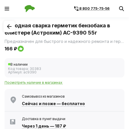
8 800 775-75-56
1
/
1
Холодная сварка герметик бензобака в
блистере (Астрохим) AC-9390 55г
Предназначен для быстрого и надежного ремонта и герметизации бензобаков легковых, грузовых автомобилей, сельскохозяйственной техники, изготовленных из пластика, черных и цветных металлов.
166 ₽
В наличии
Код товара:
30383
Артикул:
ac9390
Посмотреть наличие в магазинах
Самовывоз из магазинов
Сейчас
и позже — бесплатно
Доставка в пункт выдачи
Через 1 день
—
187 ₽