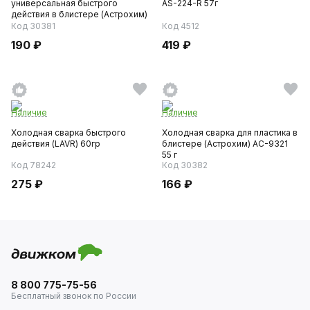
универсальная быстрого
AS-224-R 57г
действия в блистере (Астрохим)
AC-9319...
Код 30381
Код 4512
190 ₽
419 ₽
Наличие
Наличие
Холодная сварка быстрого
Холодная сварка для пластика в
действия (LAVR) 60гр
блистере (Астрохим) AC-9321
55 г
Код 78242
Код 30382
275 ₽
166 ₽
8 800 775-75-56
Бесплатный звонок по России