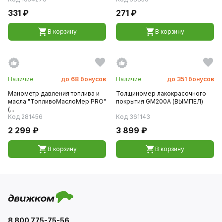
331 ₽
271 ₽
В корзину
В корзину
Наличие
до
68
бонусов
Наличие
до
351
бонусов
Манометр давления топлива и
Толщиномер лакокрасочного
масла "ТопливоМаслоМер PRO"
покрытия GM200A (ВЫМПЕЛ)
(...
Код 281456
Код 361143
2 299 ₽
3 899 ₽
В корзину
В корзину
8 800 775-75-56