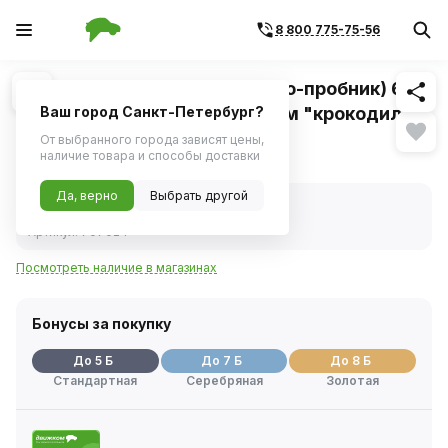
8 800 775-75-56
Похожие
1
/
1
Индикатор напряжения (шило-пробник) 6-
24V, 130мм с проводом зажим "крокодил"
Ваш город Санкт-Петербург?
От выбранного города зависят цены,
87 ₽
наличие товара и способы доставки
Да, верно
Выбрать другой
В наличии
Код товара:
90411
Артикул:
707024
Посмотреть наличие в магазинах
Бонусы за покупку
До 5 Б
До 7 Б
До 8 Б
Стандартная
Серебряная
Золотая