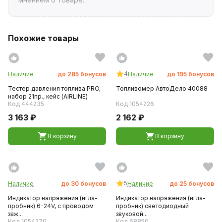
Похожие товары
4
Наличие
до
285
бонусов
Наличие
до
195
бонусов
Тестер давления топлива PRO,
Топливомер АвтоДело 40088
набор 21пр., кейс (AIRLINE)
Код 444235
Код 1054226
3 163 ₽
2 162 ₽
В корзину
В корзину
5
Наличие
до
30
бонусов
Наличие
до
25
бонусов
Индикатор напряжения (игла-
Индикатор напряжения (игла-
пробник) 6-24V, с проводом
пробник) светодиодный
заж...
звуковой...
Код 1054270
Код 68850