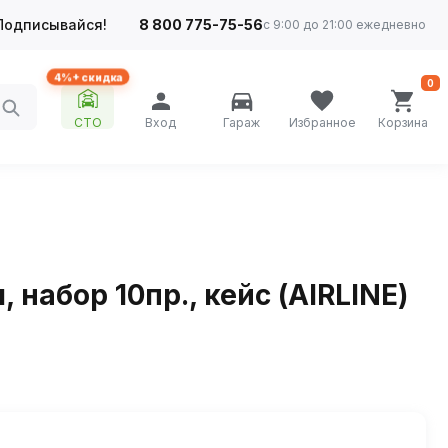
Подписывайся!
8 800 775-75-56
с 9:00 до 21:00 ежедневно
4%+ скидка
0
СТО
Вход
Гараж
Избранное
Корзина
набор 10пр., кейс (AIRLINE)