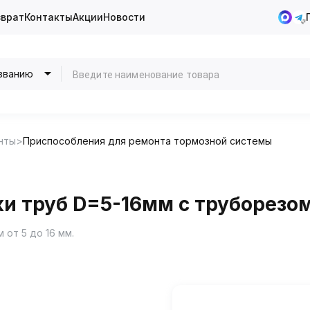
зврат
Контакты
Акции
Новости
званию
нты
Приспособления для ремонта тормозной системы
 труб D=5-16мм с труборезом, 
от 5 до 16 мм.