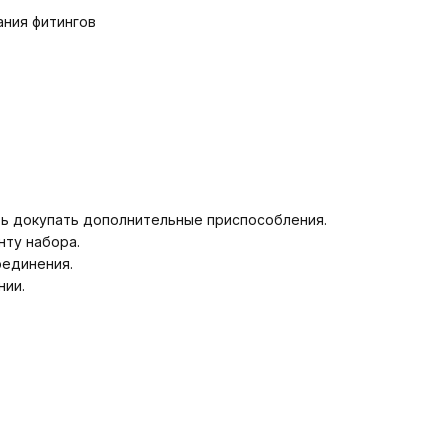
ания фитингов
ть докупать дополнительные приспособления.
нту набора.
оединения.
нии.