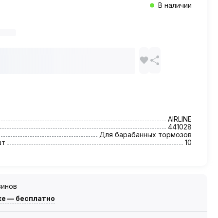
В наличии
AIRLINE
441028
Для барабанных тормозов
шт
10
зинов
же — бесплатно