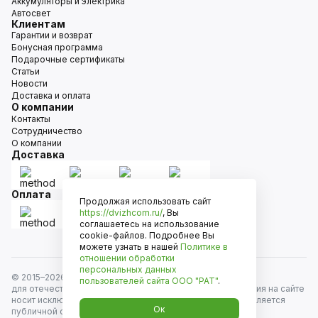
Аккумуляторы и электрика
Автосвет
Клиентам
Гарантии и возврат
Бонусная программа
Подарочные сертификаты
Статьи
Новости
Доставка и оплата
О компании
Контакты
Сотрудничество
О компании
Доставка
Оплата
Продолжая использовать сайт
https://dvizhcom.ru/
, Вы
соглашаетесь на использование
cookie-файлов. Подробнее Вы
можете узнать в нашей
Политике в
отношении обработки
персональных данных
© 2015–
2026
Движком — сеть магазинов автозапчастей
пользователей сайта
ООО "РАТ"
.
для отечественных автомобилей и иномарок. Информация на сайте
носит исключительно информационный характер и не является
Ок
публичной офертой, определяемой положениями