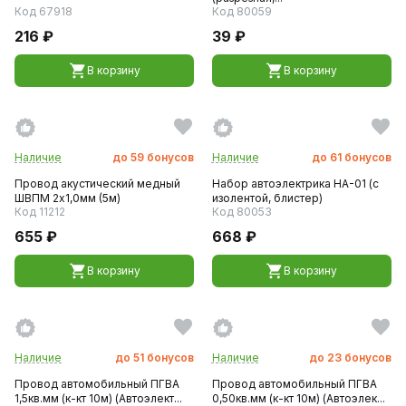
Код 67918
Код 80059
216 ₽
39 ₽
В корзину
В корзину
Наличие
до
59
бонусов
Наличие
до
61
бонусов
Провод акустический медный
Набор автоэлектрика НА-01 (с
ШВПМ 2x1,0мм (5м)
изолентой, блистер)
Код 11212
Код 80053
655 ₽
668 ₽
В корзину
В корзину
Наличие
до
51
бонусов
Наличие
до
23
бонусов
Провод автомобильный ПГВА
Провод автомобильный ПГВА
1,5кв.мм (к-кт 10м) (Автоэлект...
0,50кв.мм (к-кт 10м) (Автоэлек...