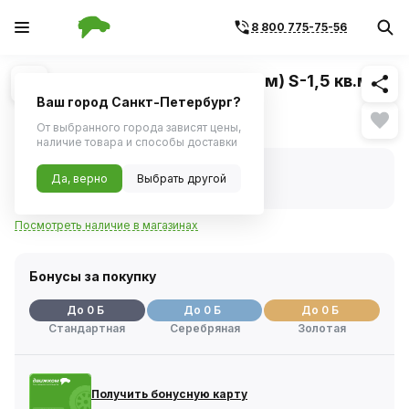
8 800 775-75-56
Похожие
1
/
1
Кабель акустический (2x1,5мм) S-1,5 кв.мм
красно-черный (5м) (SLON)
Ваш город Санкт-Петербург?
Нет в наличии
От выбранного города зависят цены,
наличие товара и способы доставки
Нет в наличии
Да, верно
Выбрать другой
Код товара:
235587
Артикул:
slrk354d
Посмотреть наличие в магазинах
Бонусы за покупку
До 0 Б
До 0 Б
До 0 Б
Стандартная
Серебряная
Золотая
Получить бонусную карту