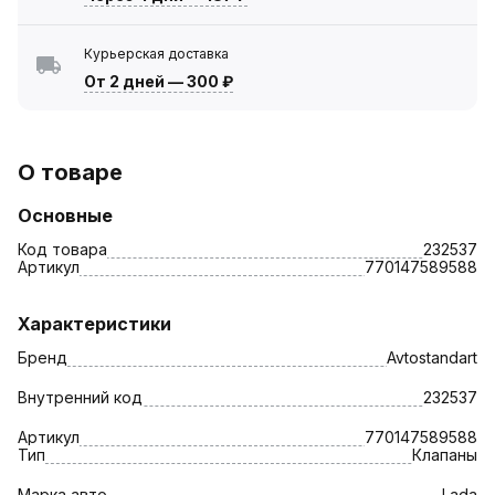
Курьерская доставка
От 2 дней
—
300 ₽
О товаре
Основные
Код товара
232537
Артикул
770147589588
Характеристики
Бренд
Avtostandart
Внутренний код
232537
Артикул
770147589588
Тип
Клапаны
Марка авто
Lada