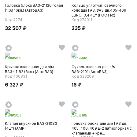
Головка блока ВАЗ-21126 голая
Кольцо уплотнит. свечного
(1,6л 16кл.) (АвтоВАЗ)
колодца ГАЗ, УАЗ дв.405-409
ЕВРО-3,4 4шт (ГОСТех)
Код 4274
Код 274011
32 507 ₽
235 ₽
Наличие
Наличие
Крышка клапанная для а/м
Сухарь клапана для а/м
ВАЗ-11182 (8кл.) (АвтоВАЗ)
ВАЗ-2101 (АвтоВАЗ)
Код 406831
Код 323209
6 327 ₽
16 ₽
Наличие
Наличие
Клапан впускной ВАЗ-21083
Головка блока для а/м ГАЗ дв.
(4шт) (AMP)
405, 406, 409 Е-2 пятиопорная с
клапанами + кре...