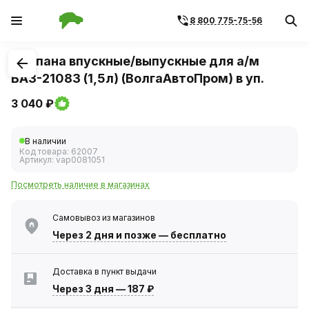
8 800 775-75-56
1
/
1
Клапана впускные/выпускные для а/м
ВАЗ-21083 (1,5л) (ВолгаАвтоПром) в уп.
3 040 ₽
В наличии
Код товара:
62007
Артикул:
vap0081051
Посмотреть наличие в магазинах
Самовывоз из магазинов
Через 2 дня
и позже — бесплатно
Доставка в пункт выдачи
Через 3 дня
—
187 ₽