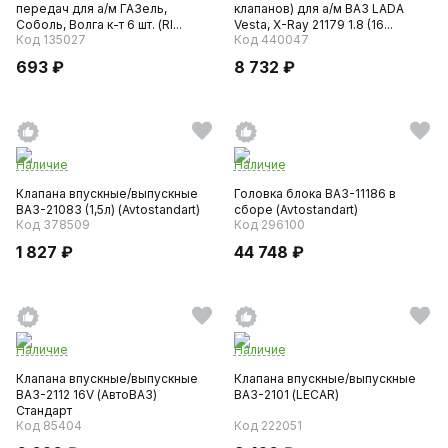
передач для а/м ГАЗель,
клапанов) для а/м ВАЗ LADA
Соболь, Волга к-т 6 шт. (RI...
Vesta, X-Ray 21179 1.8 (16...
Код 135027
Код 440047
693 ₽
8 732 ₽
Наличие
Наличие
Клапана впускные/выпускные
Головка блока ВАЗ-11186 в
ВАЗ-21083 (1,5л) (Avtostandart)
сборе (Avtostandart)
Код 378509
Код 296100
1 827 ₽
44 748 ₽
Наличие
Наличие
Клапана впускные/выпускные
Клапана впускные/выпускные
ВАЗ-2112 16V (АвтоВАЗ)
ВАЗ-2101 (LECAR)
Стандарт
Код 85404
Код 222051