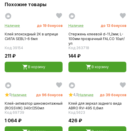
Похожие товары
Наличие
до
19
бонусов
Наличие
до
13
бонусов
Клей эпоксидный 2К в шприце
Стержень клеевой d-11,2мм; L-
СИЛА SEBL1-6 6мл
100мм прозрачный FALCO 10шт/
уп
Код 39154
Код 263718
211 ₽
144 ₽
В корзину
В корзину
5
4,5
Наличие
до
96
бонусов
Наличие
до
39
бонусов
Клей-активатор шиномонтажный
Клей для зеркал заднего вида
(ROSSVIK) 340г/250мл
ABRO RV-495 0,6мл
Код 69739
Код 5623
1 064 ₽
426 ₽