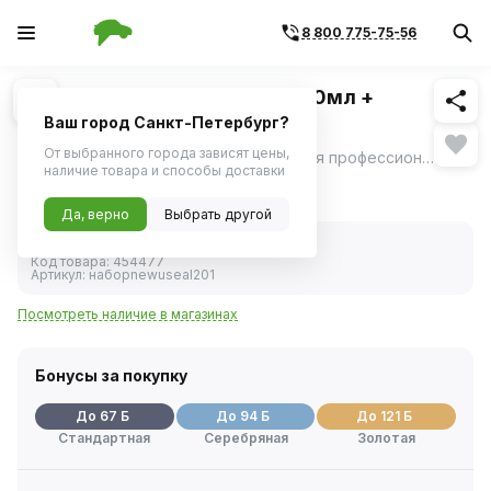
8 800 775-75-56
Похожие
1
/
2
Клей для вклейки стекол-300мл +
грунт-10мл (U-Seal) 201 NEW
Ваш город Санкт-Петербург?
От выбранного города зависят цены,
Набор U‑SEAL 201 FAST — комплект для профессиональной вклейки автомобильных стёкол.
ещё
наличие товара и способы доставки
1 339 ₽
Да, верно
Выбрать другой
В наличии
Код товара:
454477
Артикул:
наборnewuseal201
Посмотреть наличие в магазинах
Бонусы за покупку
До 67 Б
До 94 Б
До 121 Б
Стандартная
Серебряная
Золотая