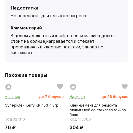
Недостатки
Не переносит длительного нагрева
Комментарий
В целом адекватный клей, но если машина долго
стоит на солнце,нагревается и стекает,
превращаясь в клеевые подтеки, заново не
застывает.
Похожие товары
Наличие
до
7
бонусов
Наличие
до
28
бонусов
Суперклей Kerry KR-153-1 3гр
Клей-цемент для ремонта
глушителей со стекловолокном
банк...
Код 321316
Код 413706
76 ₽
304 ₽