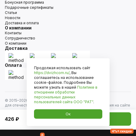
Бонусная программа
Подарочные сертификаты
Статьи
Новости
Доставка и оплата
О компании
Контакты
Сотрудничество
О компании
Доставка
Оплата
Продолжая использовать сайт
https://dvizhcom.ru/
, Вы
соглашаетесь на использование
cookie-файлов. Подробнее Вы
можете узнать в нашей
Политике в
отношении обработки
персональных данных
© 2015–
2026
Движком — сеть магазинов автозапчастей
пользователей сайта
ООО "РАТ"
.
для отечественных автомобилей и иномарок. Информация на сайте
носит исключительно информационный характер и не является
Ок
публичной офертой, определяемой положениями
426 ₽
Добавить в корзину
ст. 437 Гражданского кодекса РФ. Все права защищены.
4%+ скидка
0