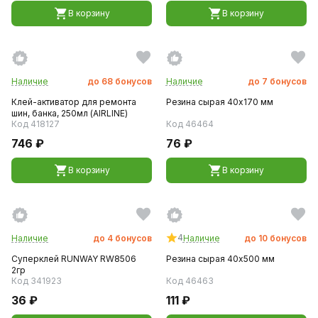
В корзину
В корзину
Наличие
до
68
бонусов
Наличие
до
7
бонусов
Клей-активатор для ремонта
Резина сырая 40х170 мм
шин, банка, 250мл (AIRLINE)
Код 418127
Код 46464
746 ₽
76 ₽
В корзину
В корзину
4
Наличие
до
4
бонусов
Наличие
до
10
бонусов
Суперклей RUNWAY RW8506
Резина сырая 40х500 мм
2гр
Код 341923
Код 46463
36 ₽
111 ₽