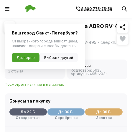
8 800 775-75-56
Похожие
1
/
1
Клей для зеркал заднего вида ABRO RV-495
0,6мл
Ваш город Санкт-Петербург?
От выбранного города зависят цены,
Клей для зеркал заднего вида ABRO RV-495 - сверхпрочный быстродействующий анаэробный клей.
ещё
наличие товара и способы доставки
426 ₽
Да, верно
Выбрать другой
4.5
В наличии
Код товара:
5623
2 отзыва
Артикул:
rv495rrv03r
Посмотреть наличие в магазинах
Бонусы за покупку
До 22 Б
До 30 Б
До 39 Б
Стандартная
Серебряная
Золотая