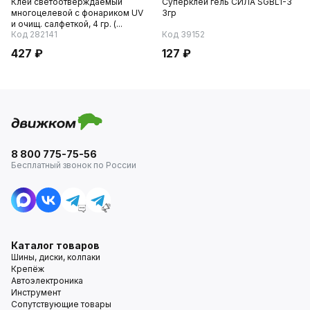
Клей светоотверждаемый
Суперклей гель СИЛА SGBL1-3
многоцелевой c фонариком UV
3гр
и очищ. салфеткой, 4 гр. (...
Код 282141
Код 39152
427 ₽
127 ₽
8 800 775-75-56
Бесплатный звонок по России
Каталог товаров
Шины, диски, колпаки
Крепёж
Автоэлектроника
Инструмент
Сопутствующие товары