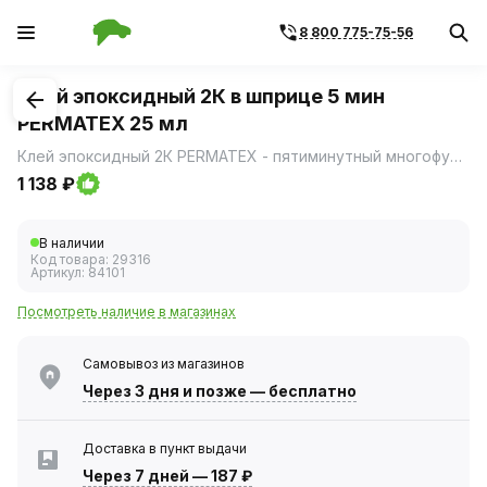
8 800 775-75-56
1
/
1
Клей эпоксидный 2К в шприце 5 мин
PERMATEX 25 мл
Клей эпоксидный 2К PERMATEX - пятиминутный многофункциональный эпоксидный клей.
1 138 ₽
В наличии
Код товара:
29316
Артикул:
84101
Посмотреть наличие в магазинах
Самовывоз из магазинов
Через 3 дня
и позже — бесплатно
Доставка в пункт выдачи
Через 7 дней
—
187 ₽