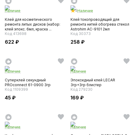
5
Наличие
Наличие
Клей для косметического
Клей токопроводящий для
ремонта литых дисков (набор:
ремонта нитей обогрева стекол
клей эпокс. 6мл, краска ...
Astrohim AC-9101 2мл
Код 413698
Код 30373
622 ₽
258 ₽
Наличие
Наличие
Суперклей секундный
Эпоксидный клей LECAR
PROconnect 61-0900 3гр
3гр+3гр блистер
Код 1109399
Код 279230
45 ₽
169 ₽
Наличие
Наличие