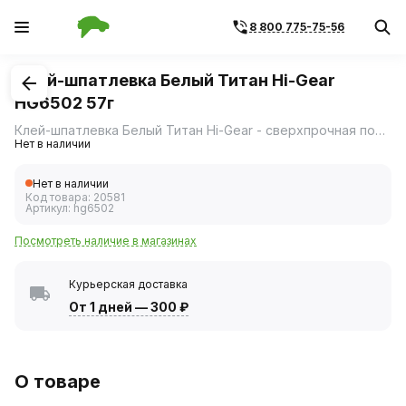
8 800 775-75-56
1
/
2
Клей-шпатлевка Белый Титан Hi-Gear
HG6502 57г
Клей-шпатлевка Белый Титан Hi-Gear - сверхпрочная полимерная композиция, предназначенная для склеивания деталей из различных материалов.
Нет в наличии
Нет в наличии
Код товара:
20581
Артикул:
hg6502
Посмотреть наличие в магазинах
Курьерская доставка
От 1 дней
—
300 ₽
О товаре