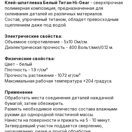
Клей-шпатлевка Белый Титан Hi-Gear
- сверхпрочная
полимерная композиция, предназначенная для
склеивания деталей из различных материалов.
Состав, упроченный титаном, обладет превосходным
сцеплением даже под водой.
Электрические свойства:
Объемное сопротивление - 5х10 Ом/см.
Диэлектрическая прочность - 400 Вольт/мил/0.12 м.
Физические свойства:
Цвет - белый
Плотность - 1.9 г/см³
Прочность растяжения - 1072 кг/см²
Максимальная рабочая температура +204 градуса.
Применение
Обработать места соединения деталей наждачной
бумагой, затем обезжирить.
Размять необходимое количество состава влажными
руками до однородной пластичной массы.
Нанести на поверхности и прижать на 5 - 10 минут.
Затвердевший участок поддается сверлению,
окрашиванию, резке и другой обработке.