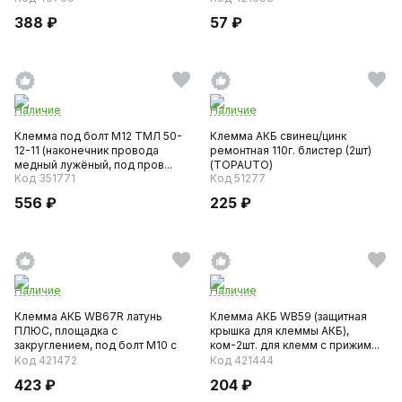
388 ₽
57 ₽
Наличие
Наличие
Клемма под болт М12 ТМЛ 50-
Клемма АКБ свинец/цинк
12-11 (наконечник провода
ремонтная 110г. блистер (2шт)
медный лужёный, под пров...
(TOPAUTO)
Код 351771
Код 51277
556 ₽
225 ₽
Наличие
Наличие
Клемма АКБ WB67R латунь
Клемма АКБ WB59 (защитная
ПЛЮС, площадка с
крышка для клеммы АКБ),
закруглением, под болт М10 с
ком-2шт. для клемм с прижим...
барашко...
Код 421472
Код 421444
423 ₽
204 ₽