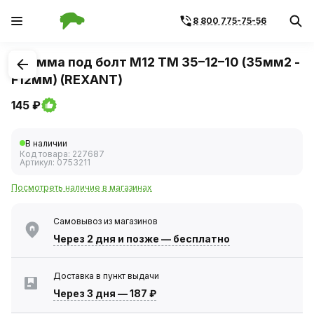
8 800 775-75-56
1
/
1
Клемма под болт М12 ТМ 35–12–10 (35мм2 -
F12мм) (REXANT)
145 ₽
В наличии
Код товара:
227687
Артикул:
0753211
Посмотреть наличие в магазинах
Самовывоз из магазинов
Через 2 дня
и позже — бесплатно
Доставка в пункт выдачи
Через 3 дня
—
187 ₽