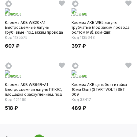
Наличие
Наличие
Клемма АКБ WB20-A1
Клемма АКБ WB5 латунь
Быстросъемные латунь
трубчатые (под зажим провода
трубчатые (под зажим провода
болтом М8), ком-2шт.
болтом),...
Код 1135575
Код 1135643
607 ₽
397 ₽
Наличие
Наличие
Клемма АКБ WB66R-A1
Клемма АКБ цинк болт и гайка
быстросъемная латунь ПЛЮС,
10мм (2шт) (STARTVOLT) SBT
площадка с закруглением, под
009
б...
Код 421469
Код 33417
518 ₽
489 ₽