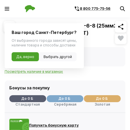
8 800 775-75-56
Похожие
1
/
1
Клемма под болт М6 ТМЛ 25-6-8 (25мм2 -
F6мм) ГОСТ 7386-80 (REXANT)
Ваш город Санкт-Петербург?
Нет в наличии
От выбранного города зависят цены,
наличие товара и способы доставки
Нет в наличии
Да, верно
Выбрать другой
Код товара:
227681
Артикул:
075312
Посмотреть наличие в магазинах
Бонусы за покупку
До 0 Б
До 0 Б
До 0 Б
Стандартная
Серебряная
Золотая
Получить бонусную карту