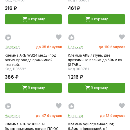
Код 421407
Код 1135667
316 ₽
461 ₽
В корзину
В корзину
Наличие
до
35
бонусов
Наличие
до
110
бонусов
Клемма АКБ WB24 медь (под
Клемма АКБ латунь, две
зажим провода прижимной
прижимные планки до 50мм кв.
планкой...
(STAR...
Код 1135582
Код 308761
386 ₽
1 216 ₽
В корзину
В корзину
Наличие
до
47
бонусов
Наличие
до
12
бонусов
Клемма АКБ WB65R-A1
Клемма &quot;мама&quot;
быстросъемная, латунь ПЛЮС
6,3мм с фиксацией, с 1