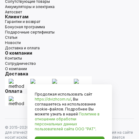
Сопутствующие товары
Аккумуляторы и электрика
Автосвет
Клиентам
Гарантии и возврат
Бонусная программа
Подарочные сертификаты
Статьи
Новости
Доставка и оплата
О компании
Контакты
Сотрудничество
О компании
Доставка
Оплата
Продолжая использовать сайт
https://dvizhcom.ru/
, Вы
соглашаетесь на использование
cookie-файлов. Подробнее Вы
можете узнать в нашей
Политике в
отношении обработки
персональных данных
© 2015–
2026
Движком — сеть магазинов автозапчастей
пользователей сайта
ООО "РАТ"
.
для отечественных автомобилей и иномарок. Информация на сайте
носит исключительно информационный характер и не является