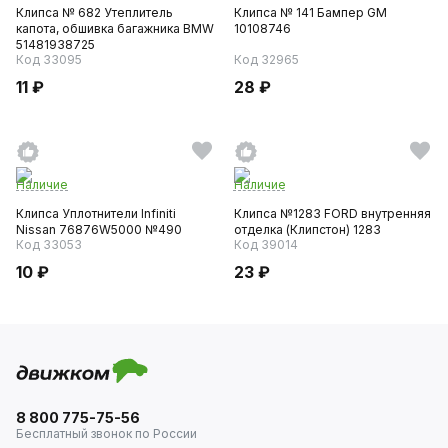
Клипса № 682 Утеплитель
Клипса № 141 Бампер GM
капота, обшивка багажника BMW
10108746
51481938725
Код 33095
Код 32965
11 ₽
28 ₽
Наличие
Наличие
Клипса Уплотнители Infiniti
Клипса №1283 FORD внутренняя
Nissan 76876W5000 №490
отделка (Клипстон) 1283
Код 33053
Код 39014
10 ₽
23 ₽
8 800 775-75-56
Бесплатный звонок по России