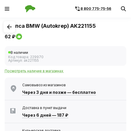
8 800 775-75-56
1
/
1
Клипса BMW (Autokrep) AK221155
62 ₽
В наличии
Код товара:
229970
Артикул:
ak221155
Посмотреть наличие в магазинах
Самовывоз из магазинов
Через 3 дня
и позже — бесплатно
Доставка в пункт выдачи
Через 6 дней
—
187 ₽
Курьерская доставка