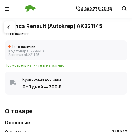
8 800 775-75-56
1
/
1
Клипса Renault (Autokrep) AK221145
Нет в наличии
Нет в наличии
Код товара:
229940
Артикул:
ak221145
Посмотреть наличие в магазинах
Курьерская доставка
От 1 дней
—
300 ₽
О товаре
Основные
Код товара
229940