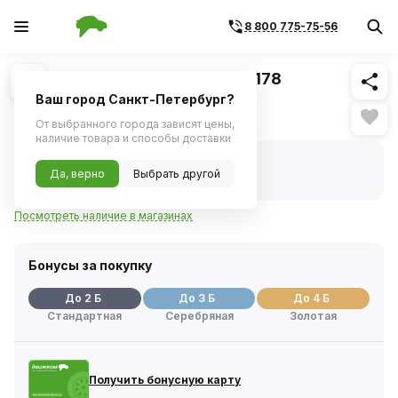
8 800 775-75-56
Похожие
1
/
1
Клипса VAG (Autokrep) AK221178
Ваш город Санкт-Петербург?
35 ₽
От выбранного города зависят цены,
наличие товара и способы доставки
В наличии
Код товара:
229959
Да, верно
Выбрать другой
Артикул:
ak221178
Посмотреть наличие в магазинах
Бонусы за покупку
До 2 Б
До 3 Б
До 4 Б
Стандартная
Серебряная
Золотая
Получить бонусную карту