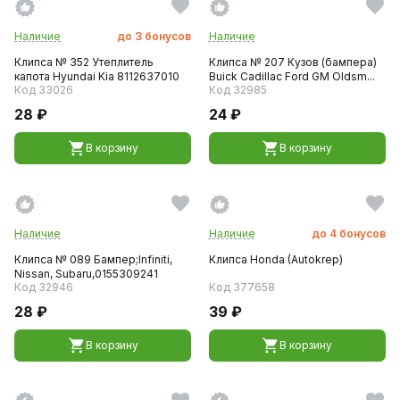
Наличие
до
3
бонусов
Наличие
Клипса № 352 Утеплитель
Клипса № 207 Кузов (бампера)
капота Hyundai Kia 8112637010
Buick Cadillac Ford GM Oldsm...
Код 33026
Код 32985
28 ₽
24 ₽
В корзину
В корзину
Наличие
Наличие
до
4
бонусов
Клипса № 089 Бампер;Infiniti,
Клипса Honda (Autokrep)
Nissan, Subaru,0155309241
Код 32946
Код 377658
28 ₽
39 ₽
В корзину
В корзину