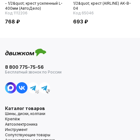
- 1/2&quot; крест усиленный L-
1/2&quot; крест (AIRLINE) AK-B-
400мм (АвтоДело)
04
Код 1112206
Код 65046
768 ₽
693 ₽
8 800 775-75-56
Бесплатный звонок по России
Каталог товаров
Шины, диски, колпаки
Крепёж
Автоэлектроника
Инструмент
Сопутствующие товары