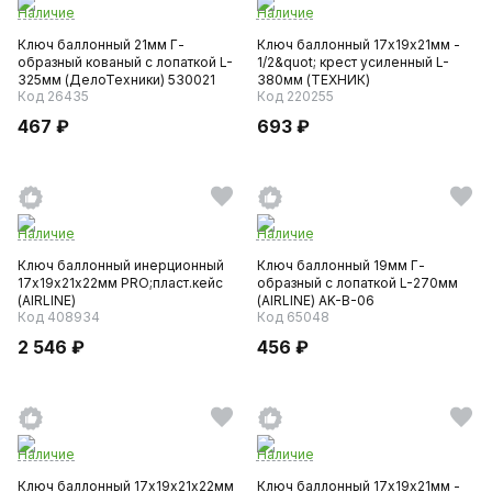
Наличие
Наличие
Ключ баллонный 21мм Г-
Ключ баллонный 17х19х21мм -
образный кованый с лопаткой L-
1/2&quot; крест усиленный L-
325мм (ДелоТехники) 530021
380мм (ТЕХНИК)
Код 26435
Код 220255
467 ₽
693 ₽
Наличие
Наличие
Ключ баллонный инерционный
Ключ баллонный 19мм Г-
17х19х21х22мм PRO;пласт.кейс
образный с лопаткой L-270мм
(AIRLINE)
(AIRLINE) AK-B-06
Код 408934
Код 65048
2 546 ₽
456 ₽
Наличие
Наличие
Ключ баллонный 17х19х21х22мм
Ключ баллонный 17х19х21мм -