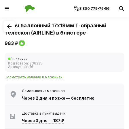
8 800 775-75-56
1
/
3
Ключ баллонный 17х19мм Г-образный
телескоп (AIRLINE) в блистере
983 ₽
В наличии
Код товара:
238225
Артикул:
akb16
Посмотреть наличие в магазинах
Самовывоз из магазинов
Через 2 дня
и позже — бесплатно
Доставка в пункт выдачи
Через 3 дня
—
187 ₽