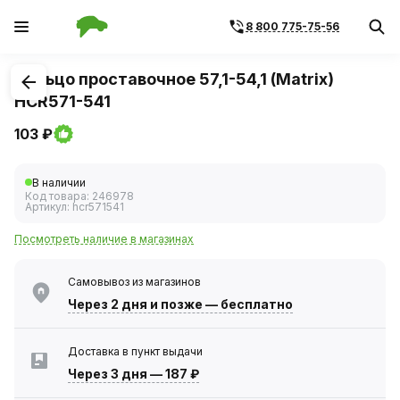
8 800 775-75-56
1
/
1
Кольцо проставочное 57,1-54,1 (Matrix)
HCR571-541
103 ₽
В наличии
Код товара:
246978
Артикул:
hcr571541
Посмотреть наличие в магазинах
Самовывоз из магазинов
Через 2 дня
и позже — бесплатно
Доставка в пункт выдачи
Через 3 дня
—
187 ₽