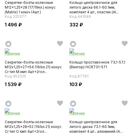
Секретки-болты колесные
Кольцо центровочное для
M12x1,25x28 (17/19кл.) конус
литого диска 66.1-60.1мм,
(Matrix) 1 ключ (4шт.)
комплект 4 шт., пластик (AI...
Код 325377
Код 441049
1 496 ₽
332 ₽
Наличие
Наличие
Секретки-болты колесные
Кольцо проставочное 73,1-57,1
М12x1,25x27x54 (19/кл.21) конус
(Вектор) HCR731-571
Cr тип M кмп 4шт+2гол...
Код 453325
Код 87761
1 539 ₽
103 ₽
Наличие
Наличие
Секретки-болты колесные
Кольцо центровочное для
М12x1,25x28x52 (19/кл.21) конус
литого диска 73.1-60.1мм,
Cr тип O кмп 4шт+2гол...
комплект 4 шт., алюминий (A...