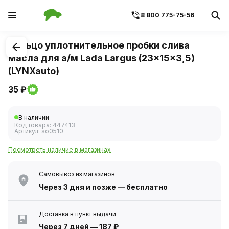
8 800 775-75-56
1
/
1
Кольцо уплотнительное пробки слива
масла для а/м Lada Largus (23x15x3,5)
(LYNXauto)
35 ₽
В наличии
Код товара:
447413
Артикул:
so0510
Посмотреть наличие в магазинах
Самовывоз из магазинов
Через 3 дня
и позже — бесплатно
Доставка в пункт выдачи
Через 7 дней
—
187 ₽