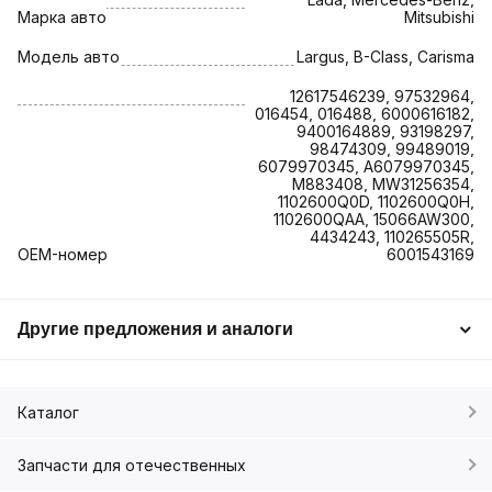
Марка авто
Mitsubishi
Модель авто
Largus, B-Class, Carisma
12617546239, 97532964,
016454, 016488, 6000616182,
9400164889, 93198297,
98474309, 99489019,
6079970345, A6079970345,
M883408, MW31256354,
1102600Q0D, 1102600Q0H,
1102600QAA, 15066AW300,
4434243, 110265505R,
OEM-номер
6001543169
Другие предложения и аналоги
Каталог
Запчасти для отечественных