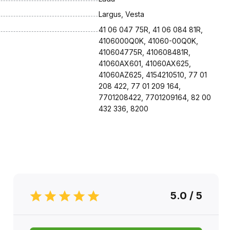
Largus, Vesta
41 06 047 75R, 41 06 084 81R, 
4106000Q0K, 41060-00Q0K, 
410604775R, 410608481R, 
41060AX601, 41060AX625, 
41060AZ625, 4154210510, 77 01 
208 422, 77 01 209 164, 
7701208422, 7701209164, 82 00 
432 336, 8200
5.0 / 5