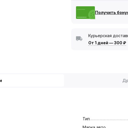
Получить бону
Курьерская достав
От 1 дней
—
300 ₽
и
Др
Тип
Марка авто