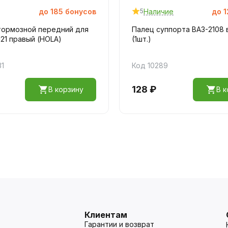
до
185
бонусов
Наличие
до
1
5
тормозной передний для
Палец суппорта ВАЗ-2108 
121 правый (HOLA)
(1шт.)
31
Код 10289
128 ₽
В корзину
В к
Клиентам
Гарантии и возврат