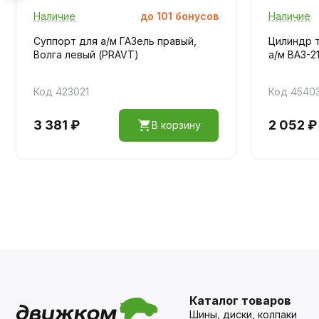
Наличие
до
101
бонусов
Наличие
Суппорт для а/м ГАЗель правый,
Цилиндр 
Волга левый (PRAVT)
а/м ВАЗ-2
Код 423021
Код 4540
3 381 ₽
2 052 ₽
В корзину
Каталог товаров
Шины, диски, колпаки