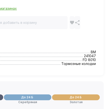
магазинах
я добавить в корзину
BM
241047
FD 8010
Тормозные колодки
До 24 Б
До 24 Б
Серебряная
Золотая