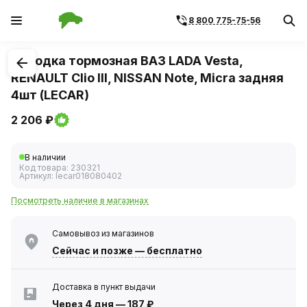
8 800 775-75-56
1
/
4
Колодка тормозная ВАЗ LADA Vesta,
RENAULT Clio III, NISSAN Note, Miсra задняя
4шт (LECAR)
2 206 ₽
В наличии
Код товара:
230321
Артикул:
lecar018080402
Посмотреть наличие в магазинах
Самовывоз из магазинов
Сейчас
и позже — бесплатно
Доставка в пункт выдачи
Через 4 дня
—
187 ₽