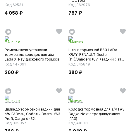
(ГОСТех)
Код 62531
Код 362976
4 058 ₽
787 ₽
Наличие
Наличие
Ремкомплект установки
Шланг тормозной ВАЗ LADA
тормозных колодок для а/м
XRAY, RENAULT Duster
Lada X-Ray дискового тормоза
(11-)/Sandero (07-) задний (Tra...
...
Код 447091
Код 345849
260 ₽
380 ₽
Наличие
Наличие
Цилиндр тормозной задний для
Колодка тормозная для а/м ГАЗ
а/м ГАЗель, Соболь, Волга, УАЗ
Садко Next передняя/задняя
Profi, Cargo d=32...
(ГАЗ)
Код 339057
Код 418011
768 ₽
9 049 ₽