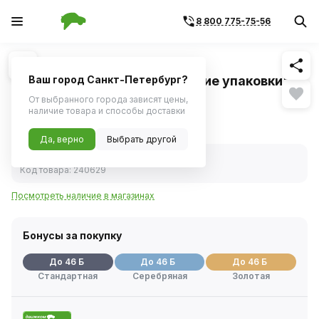
8 800 775-75-56
Похожие
1
/
1
Колодки тормозные 6132849
"незначительное повреждение упаковки"
Ваш город Санкт-Петербург?
От выбранного города зависят цены,
Гарантия на уцененный товар 14 дней
наличие товара и способы доставки
1 541 ₽
Уценка
Да, верно
Выбрать другой
В наличии
Код товара:
240629
Посмотреть наличие в магазинах
Бонусы за покупку
До 46 Б
До 46 Б
До 46 Б
Стандартная
Серебряная
Золотая