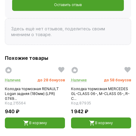
Оставить отзыв
Здесь ещё нет отзывов, поделитесь своим
мнением о товаре.
Похожие товары
Наличие
до
28
бонусов
Наличие
до
58
бонусов
Колодка тормозная RENAULT
Колодка тормозная MERCEDES
Logan задняя (180мм) (LPR)
GL-CLASS 06-, M-CLASS 05-, R-
0749...
C...
Код 215564
Код 87935
940 ₽
1 942 ₽
В корзину
В корзину