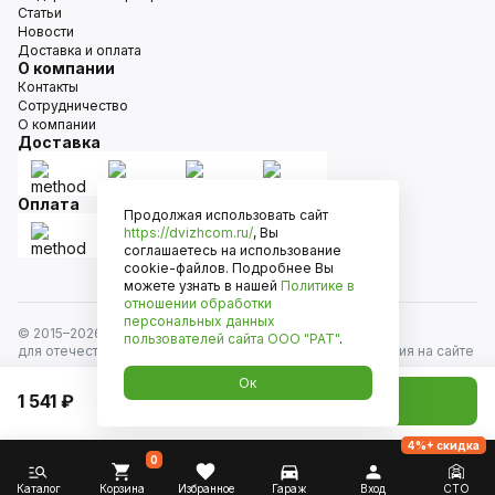
Статьи
Новости
Доставка и оплата
О компании
Контакты
Сотрудничество
О компании
Доставка
Оплата
Продолжая использовать сайт
https://dvizhcom.ru/
, Вы
соглашаетесь на использование
cookie-файлов. Подробнее Вы
можете узнать в нашей
Политике в
отношении обработки
персональных данных
© 2015–
2026
Движком — сеть магазинов автозапчастей
пользователей сайта
ООО "РАТ"
.
для отечественных автомобилей и иномарок. Информация на сайте
носит исключительно информационный характер и не является
Ок
публичной офертой, определяемой положениями
1 541 ₽
Добавить в корзину
ст. 437 Гражданского кодекса РФ. Все права защищены.
4%+ скидка
0
Каталог
Корзина
Избранное
Гараж
Вход
СТО