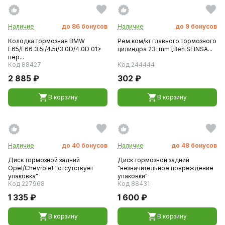
Наличие
до
86
бонусов
Наличие
до
9
бонусов
Колодка тормозная BMW
Рем.ком/кт главного тормозного
E65/E66 3.5i/4.5i/3.0D/4.0D 01>
цилиндра 23-mm [Ben SEINSA...
пер...
Код 88427
Код 244444
2 885 ₽
302 ₽
В корзину
В корзину
Наличие
до
40
бонусов
Наличие
до
48
бонусов
Диск тормозной задний
Диск тормозной задний
Opel/Chevrolet "отсутствует
"незначительное повреждение
упаковка"
упаковки"
Код 227968
Код 88431
1 335 ₽
1 600 ₽
В корзину
В корзину