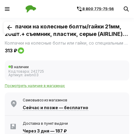
8 800 775-75-56
1
/
1
Колпачки на колесные болты/гайки 21мм,
20шт.+ съемник, пластик, серые (AIRLINE)
AWBN-03
Колпачки на колесные болты или гайки, со специальным съемником для удобного демонтажа.
313 ₽
В наличии
Код товара:
242725
Артикул:
awbn03
Посмотреть наличие в магазинах
Самовывоз из магазинов
Сейчас
и позже — бесплатно
Доставка в пункт выдачи
Через 3 дня
—
187 ₽