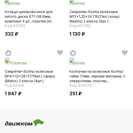
Наличие
Наличие
Кольцо центровочное для
Секретки-болты колесные
литого диска 67.1-58.6мм,
M12x1,25x24 (19/21кл.) конус
комплект 4 шт., пластик (AI...
(Matrix) 2 ключа (4шт.)
Код 441055
Код 407262
332 ₽
1 130 ₽
5
Наличие
Наличие
Секретки-болты колесные
Колпачки на колесные болты/
M14x1,5x28 (17/19кл.) сфера
гайки 17мм, черные матовые, с
(Matrix) 2 ключа (4шт.)
отверстием, пластик,...
Код 60926
Код 434379
1 947 ₽
251 ₽