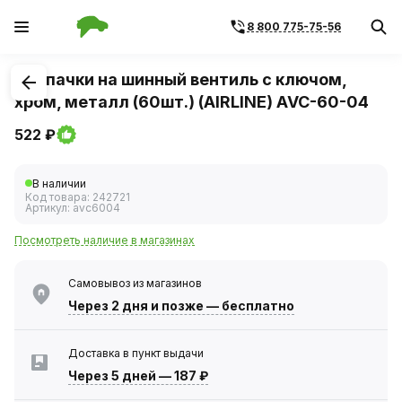
8 800 775-75-56
1
/
3
Колпачки на шинный вентиль с ключом,
хром, металл (60шт.) (AIRLINE) AVC-60-04
522 ₽
В наличии
Код товара:
242721
Артикул:
avc6004
Посмотреть наличие в магазинах
Самовывоз из магазинов
Через 2 дня
и позже — бесплатно
Доставка в пункт выдачи
Через 5 дней
—
187 ₽