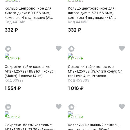
Кольцо центровочное для
Кольцо центровочное для
литого диска 60.1-56.6мм,
литого диска 67.1-56.6мм,
комплект 4 шт., пластик (AI...
комплект 4 шт., пластик (AI...
Код 441046
Код 441053
332 ₽
332 ₽
Наличие
Наличие
Секретки-гайки колесные
Секретки-гайки колесные
M12x1,25x22 (19/21кл.) конус
М12x1,25x32 (19/кл.21) конус Cr
(Matrix) 2 ключа (4шт.)
тип I кмп 4шт+2головк...
Код 60922
Код 453333
1 554 ₽
1 016 ₽
Наличие
Наличие
Секретки-болты колесные
Колпачки на шинный вентиль,
M12x1,25x28 (17/19кл.) конус
черные, пластик (60шт.)