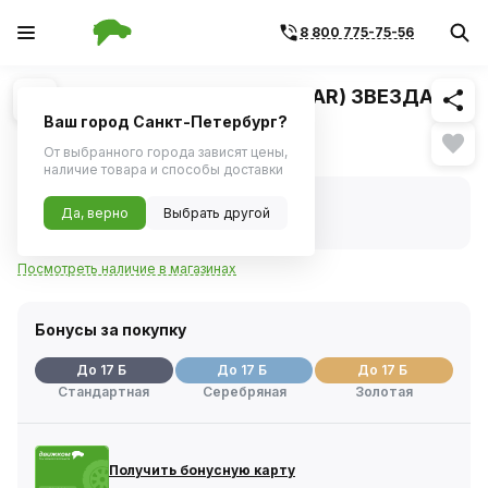
8 800 775-75-56
Похожие
1
/
1
Колпаки (на защелке) R14 (STAR) ЗВЕЗДА
Super Silver 2шт.
Ваш город Санкт-Петербург?
Нет в наличии
От выбранного города зависят цены,
наличие товара и способы доставки
Нет в наличии
Да, верно
Выбрать другой
Код товара:
246980
Артикул:
s14463
Посмотреть наличие в магазинах
Бонусы за покупку
До 17 Б
До 17 Б
До 17 Б
Стандартная
Серебряная
Золотая
Получить бонусную карту