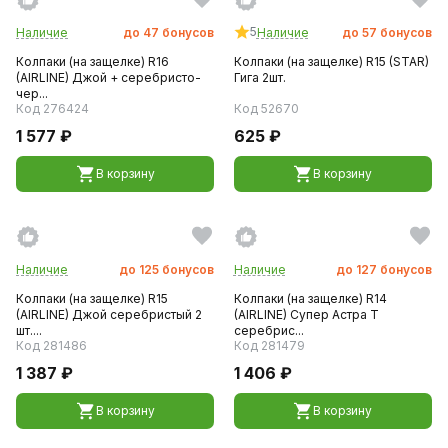
5
Наличие
до
47
бонусов
Наличие
до
57
бонусов
Колпаки (на защелке) R16
Колпаки (на защелке) R15 (STAR)
(AIRLINE) Джой + серебристо-
Гига 2шт.
чер...
Код 276424
Код 52670
1 577 ₽
625 ₽
В корзину
В корзину
Наличие
до
125
бонусов
Наличие
до
127
бонусов
Колпаки (на защелке) R15
Колпаки (на защелке) R14
(AIRLINE) Джой серебристый 2
(AIRLINE) Супер Астра Т
шт....
серебрис...
Код 281486
Код 281479
1 387 ₽
1 406 ₽
В корзину
В корзину