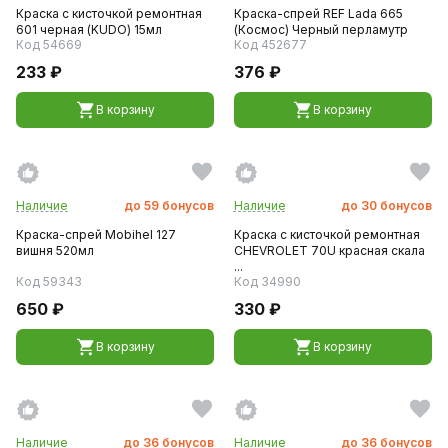
Краска с кисточкой ремонтная
Краска-спрей REF Lada 665
601 черная (KUDO) 15мл
(Космос) Черный перламутр
Код 54669
Код 452677
233 ₽
376 ₽
В корзину
В корзину
Наличие
до
59
бонусов
Наличие
до
30
бонусов
Краска-спрей Mobihel 127
Краска с кисточкой ремонтная
вишня 520мл
CHEVROLET 70U красная скала
...
Код 59343
Код 34990
650 ₽
330 ₽
В корзину
В корзину
Наличие
до
36
бонусов
Наличие
до
36
бонусов