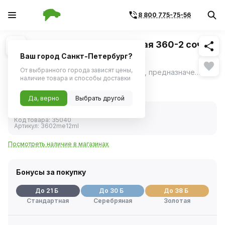
8 800 775-75-56
Похожие
1
/
1
Краска с кисточкой ремонтная 360-2 сочи
(металлик) (MOTIP) 12мл
Ваш город Санкт-Петербург?
От выбранного города зависят цены,
Высококачественная акриловая эмаль, предназначенная для ремонта сколов и царапин на лакокрасочном покрытии автомобиля.
ещё
наличие товара и способы доставки
415 ₽
Да, верно
Выбрать другой
В наличии
Код товара:
35040
Артикул:
3602me12ml
Посмотреть наличие в магазинах
Бонусы за покупку
До 21 Б
До 30 Б
До 38 Б
Стандартная
Серебряная
Золотая