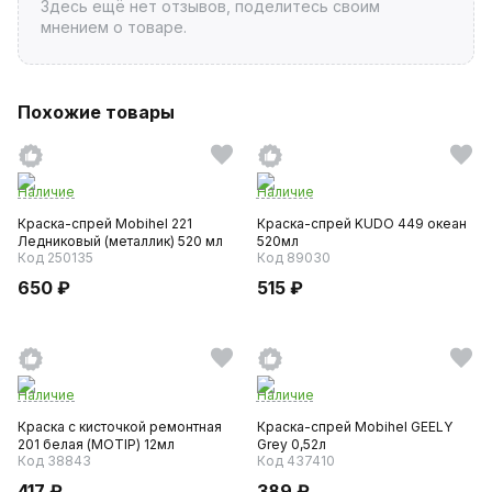
Здесь ещё нет отзывов, поделитесь своим
мнением о товаре.
Похожие товары
Наличие
Наличие
Краска-спрей Mobihel 221
Краска-спрей KUDO 449 океан
Ледниковый (металлик) 520 мл
520мл
Код 250135
Код 89030
650 ₽
515 ₽
Наличие
Наличие
Краска с кисточкой ремонтная
Краска-спрей Mobihel GEELY
201 белая (MOTIP) 12мл
Grey 0,52л
Код 38843
Код 437410
417 ₽
389 ₽