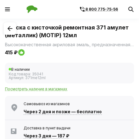
8 800 775-75-56
1
/
1
Краска с кисточкой ремонтная 371 амулет
(металлик) (MOTIP) 12мл
Высококачественная акриловая эмаль, предназначенная для ремонта сколов и царапин на лакокрасочном покрытии автомобиля.
415 ₽
В наличии
Код товара:
35041
Артикул:
371me12ml
Посмотреть наличие в магазинах
Самовывоз из магазинов
Через 2 дня
и позже — бесплатно
Доставка в пункт выдачи
Через 3 дня
—
187 ₽