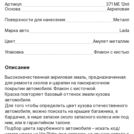
Артикул
371 ME 12ml
Основа
Акриловая
Поверхности для нанесения
Металл
Марка авто
Lada
Цвет
Амулет металлик
Упаковка
Флакон с кистью
Описание
Высококачественная акриловая эмаль, предназначенная
для ремонта сколов и царапин на лакокрасочном
покрытии автомобиля. Флакон с кисточкой.
Краска повторяет базовый оттенок эмали кузова
автомобиля.
Для того чтобы определить цвет кузова отечественного
автомобиля, можно поискать на крышке багажника, в
бардачке, в нише запаски около запасного колеса или под
ним, или в гарантийном талоне.
Подбор цвета зарубежного автомобиля – искать код/
номер цвета на Vin Plate: под капотом, на крышке капота с