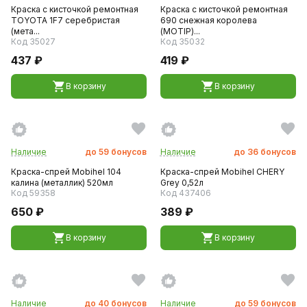
Краска с кисточкой ремонтная
Краска с кисточкой ремонтная
TOYOTA 1F7 серебристая
690 снежная королева
(мета...
(MOTIP)...
Код 35027
Код 35032
437 ₽
419 ₽
В корзину
В корзину
Наличие
до
59
бонусов
Наличие
до
36
бонусов
Краска-спрей Mobihel 104
Краска-спрей Mobihel CHERY
калина (металлик) 520мл
Grey 0,52л
Код 59358
Код 437406
650 ₽
389 ₽
В корзину
В корзину
Наличие
до
40
бонусов
Наличие
до
59
бонусов