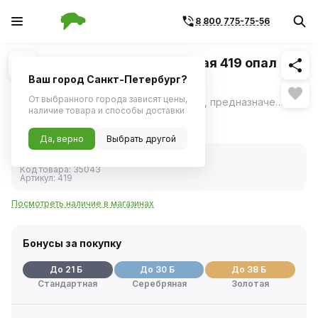
8 800 775-75-56
Похожие
1
/
1
Краска с кисточкой ремонтная 419 опал
(металлик) (MOTIP) 12мл
Ваш город Санкт-Петербург?
От выбранного города зависят цены,
Высококачественная акриловая эмаль, предназначенная для ремонта сколов и царапин на лакокрасочном покрытии автомобиля.
ещё
наличие товара и способы доставки
415 ₽
Да, верно
Выбрать другой
В наличии
Код товара:
35043
Артикул:
419
Посмотреть наличие в магазинах
Бонусы за покупку
До 21 Б
До 30 Б
До 38 Б
Стандартная
Серебряная
Золотая