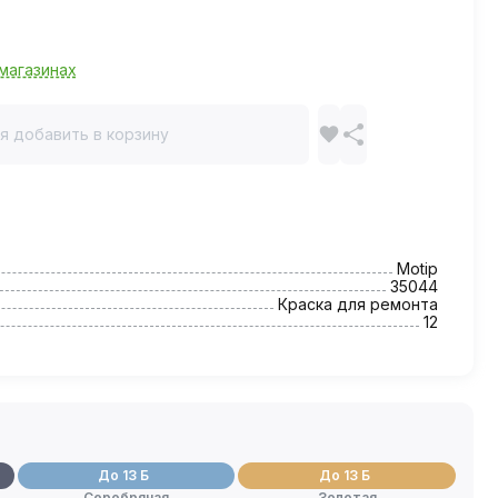
магазинах
я добавить в корзину
Motip
35044
Краска для ремонта
12
До 13 Б
До 13 Б
Серебряная
Золотая