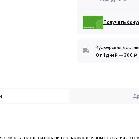
Получить бону
Курьерская достав
От 1 дней
—
300 ₽
и
Др
 ремонта сколов и царапин на лакокрасочном покрытии автомо