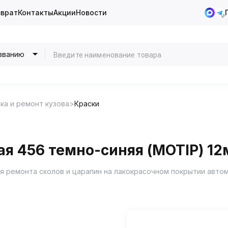
зврат
Контакты
Акции
Новости
званию
ка и ремонт кузова
Краски
ая 456 темно-синяя (MOTIP) 12
я ремонта сколов и царапин на лакокрасочном покрытии авто