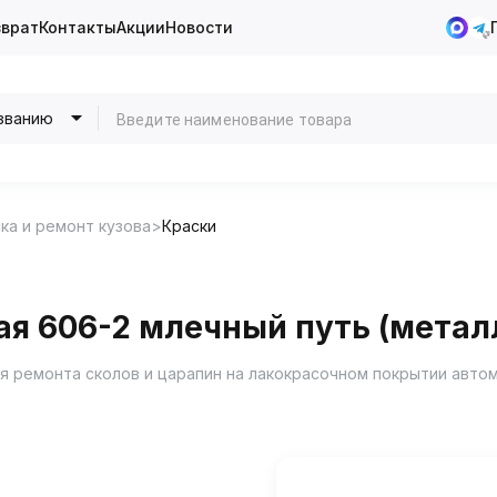
зврат
Контакты
Акции
Новости
званию
ка и ремонт кузова
Краски
ая 606-2 млечный путь (металл
я ремонта сколов и царапин на лакокрасочном покрытии авто