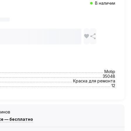
В наличии
Motip
35048
Краска для ремонта
12
зинов
же — бесплатно