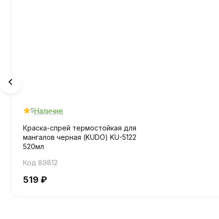
Наличие
5
Краска-спрей термостойкая для
мангалов черная (KUDO) KU-5122
520мл
Код 89812
519 ₽