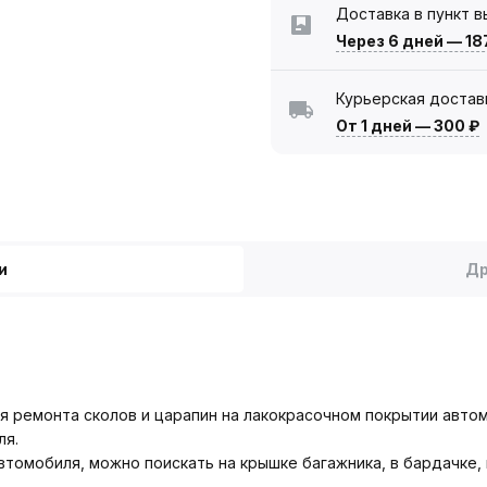
Доставка в пункт 
Через 6 дней
—
18
Курьерская достав
От 1 дней
—
300 ₽
и
Др
 ремонта сколов и царапин на лакокрасочном покрытии автомо
ля.
томобиля, можно поискать на крышке багажника, в бардачке, в