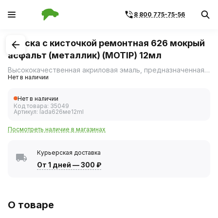
8 800 775-75-56
1
/
1
Краска с кисточкой ремонтная 626 мокрый
асфальт (металлик) (MOTIP) 12мл
Высококачественная акриловая эмаль, предназначенная для ремонта сколов и царапин на лакокрасочном покрытии автомобиля.
Нет в наличии
Нет в наличии
Код товара:
35049
Артикул:
lada626ме12ml
Посмотреть наличие в магазинах
Курьерская доставка
От 1 дней
—
300 ₽
О товаре