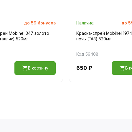
до
59
бонусов
Наличие
до
5
рей Mobihel 347 золото
Краска-спрей Mobihel 197
таллик) 520мл
ночь (ГАЗ) 520мл
3
Код 59408
650 ₽
В корзину
В к