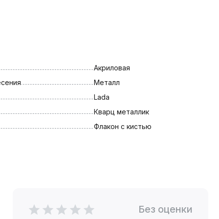
Акриловая
есения
Металл
Lada
Кварц металлик
Флакон с кистью
Без оценки