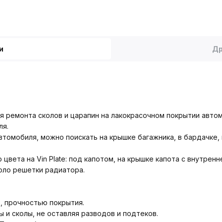
и
Др
 ремонта сколов и царапин на лакокрасочном покрытии автомо
ля.
томобиля, можно поискать на крышке багажника, в бардачке, в
вета на Vin Plate: под капотом, на крышке капота с внутренн
коло решетки радиатора.
, прочностью покрытия.
 и сколы, не оставляя разводов и подтеков.