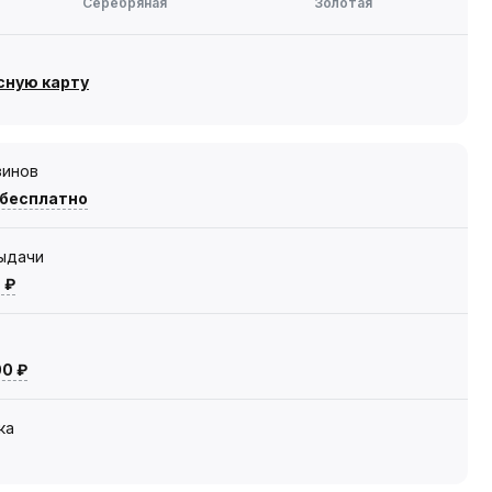
Серебряная
Золотая
сную карту
зинов
 бесплатно
выдачи
 ₽
00 ₽
ка