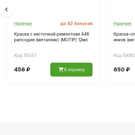
Наличие
до
42
бонусов
Наличие
Краска с кисточкой ремонтная 448
Краска-сп
рапсодия (металлик) (MOTIP) 12мл
инков (ме
Код 35047
Код 5936
456 ₽
650 ₽
В корзину