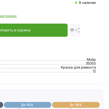
В наличии
магазинах
обавить в корзину
Motip
35050
Краска для ремонта
12
До 30 Б
До 38 Б