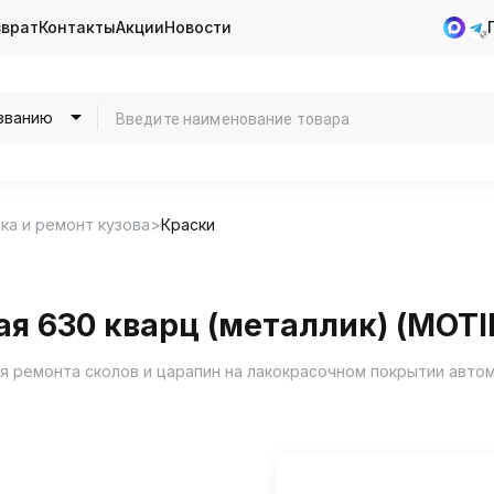
зврат
Контакты
Акции
Новости
званию
ка и ремонт кузова
Краски
я 630 кварц (металлик) (MOTI
я ремонта сколов и царапин на лакокрасочном покрытии авто