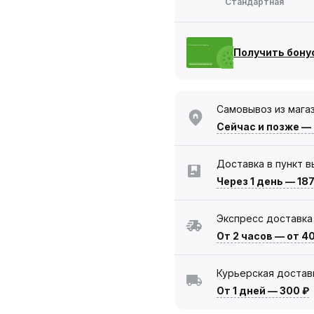
Стандартная
Получить бону
Самовывоз из мага
Сейчас
и позже —
Доставка в пункт 
Через 1 день
—
187
Экспресс доставка
От 2 часов
—
от 4
Курьерская достав
От 1 дней
—
300 ₽