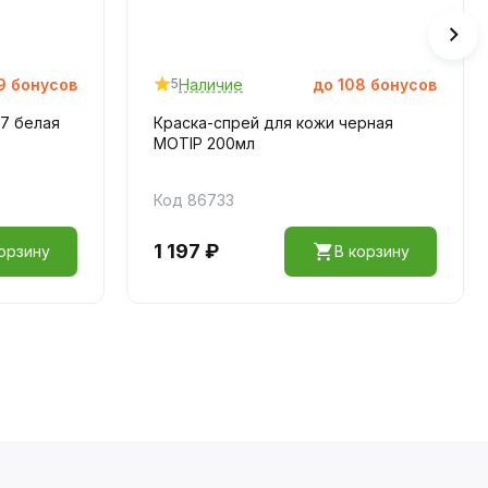
9
бонусов
Наличие
до
108
бонусов
5
47 белая
Краска-спрей для кожи черная
MOTIP 200мл
Код 86733
1 197 ₽
орзину
В корзину