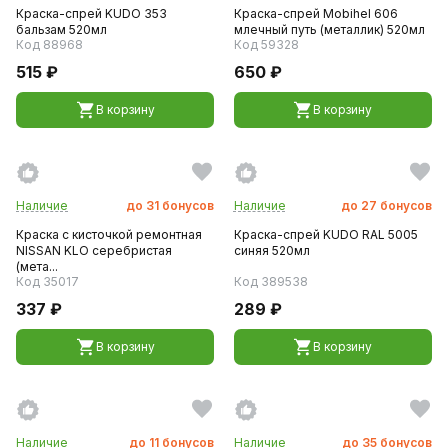
Краска-спрей KUDO 353
Краска-спрей Mobihel 606
бальзам 520мл
млечный путь (металлик) 520мл
Код 88968
Код 59328
515 ₽
650 ₽
В корзину
В корзину
Наличие
до
31
бонусов
Наличие
до
27
бонусов
Краска с кисточкой ремонтная
Краска-спрей KUDO RAL 5005
NISSAN KLO серебристая
синяя 520мл
(мета...
Код 35017
Код 389538
337 ₽
289 ₽
В корзину
В корзину
Наличие
до
11
бонусов
Наличие
до
35
бонусов