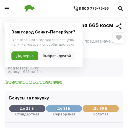
8 800 775-75-56
Похожие
1
/
1
Краска с кисточкой ремонтная 665 космос
(металлик) (MOTIP) 12мл
Ваш город Санкт-Петербург?
От выбранного города зависят цены,
Высококачественная акриловая эмаль, предназначенная для ремонта сколов и царапин на лакокрасочном покрытии автомобиля.
ещё
наличие товара и способы доставки
432 ₽
Да, верно
Выбрать другой
В наличии
Код товара:
35051
Артикул:
665me12ml
Посмотреть наличие в магазинах
Бонусы за покупку
До 22 Б
До 31 Б
До 39 Б
Стандартная
Серебряная
Золотая