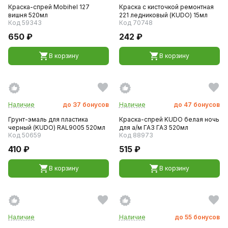
Краска-спрей Mobihel 127
Краска с кисточкой ремонтная
вишня 520мл
221 ледниковый (KUDO) 15мл
Код 59343
Код 70748
650 ₽
242 ₽
В корзину
В корзину
Наличие
до
37
бонусов
Наличие
до
47
бонусов
Грунт-эмаль для пластика
Краска-спрей KUDO белая ночь
черный (KUDO) RAL9005 520мл
для а/м ГАЗ ГАЗ 520мл
Код 50659
Код 88973
410 ₽
515 ₽
В корзину
В корзину
Наличие
Наличие
до
55
бонусов