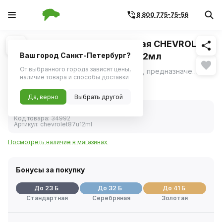
8 800 775-75-56
Похожие
1
/
1
Краска с кисточкой ремонтная CHEVROLET
87U черный жемчуг (MOTIP) 12мл
Ваш город Санкт-Петербург?
От выбранного города зависят цены,
Высококачественная акриловая эмаль, предназначенная для ремонта сколов и царапин на лакокрасочном покрытии автомобиля.
ещё
наличие товара и способы доставки
446 ₽
Да, верно
Выбрать другой
В наличии
Код товара:
34992
Артикул:
chevrolet87u12ml
Посмотреть наличие в магазинах
Бонусы за покупку
До 23 Б
До 32 Б
До 41 Б
Стандартная
Серебряная
Золотая