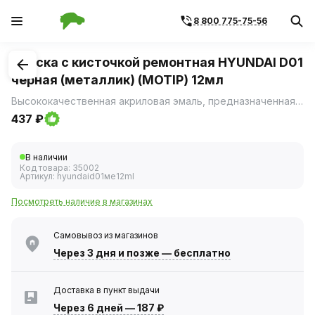
8 800 775-75-56
1
/
1
Краска с кисточкой ремонтная HYUNDAI D01
черная (металлик) (MOTIP) 12мл
Высококачественная акриловая эмаль, предназначенная для ремонта сколов и царапин на лакокрасочном покрытии автомобиля.
437 ₽
В наличии
Код товара:
35002
Артикул:
hyundaid01ме12ml
Посмотреть наличие в магазинах
Самовывоз из магазинов
Через 3 дня
и позже — бесплатно
Доставка в пункт выдачи
Через 6 дней
—
187 ₽