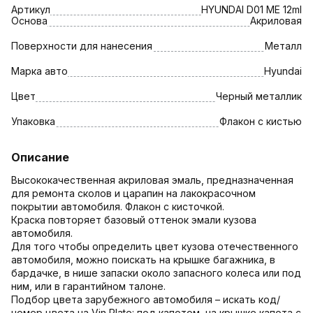
Артикул
HYUNDAI D01 МЕ 12ml
Основа
Акриловая
Поверхности для нанесения
Металл
Марка авто
Hyundai
Цвет
Черный металлик
Упаковка
Флакон с кистью
Описание
Высококачественная акриловая эмаль, предназначенная
для ремонта сколов и царапин на лакокрасочном
покрытии автомобиля. Флакон с кисточкой.
Краска повторяет базовый оттенок эмали кузова
автомобиля.
Для того чтобы определить цвет кузова отечественного
автомобиля, можно поискать на крышке багажника, в
бардачке, в нише запаски около запасного колеса или под
ним, или в гарантийном талоне.
Подбор цвета зарубежного автомобиля – искать код/
номер цвета на Vin Plate: под капотом, на крышке капота с