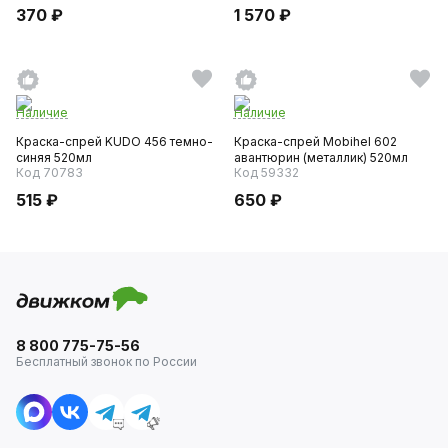
370 ₽
1 570 ₽
Наличие
Наличие
Краска-спрей KUDO 456 темно-
Краска-спрей Mobihel 602
синяя 520мл
авантюрин (металлик) 520мл
Код 70783
Код 59332
515 ₽
650 ₽
8 800 775-75-56
Бесплатный звонок по России