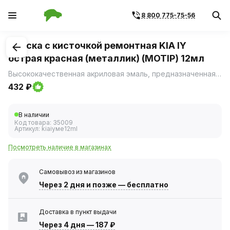
8 800 775-75-56
1
/
1
Краска с кисточкой ремонтная KIA IY
острая красная (металлик) (MOTIP) 12мл
Высококачественная акриловая эмаль, предназначенная для ремонта сколов и царапин на лакокрасочном покрытии автомобиля.
432 ₽
В наличии
Код товара:
35009
Артикул:
kiaiyме12ml
Посмотреть наличие в магазинах
Самовывоз из магазинов
Через 2 дня
и позже — бесплатно
Доставка в пункт выдачи
Через 4 дня
—
187 ₽