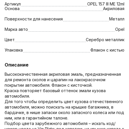
Артикул
OPEL 157 III МЕ 12ml
Основа
Акриловая
Поверхности для нанесения
Металл
Марка авто
Opel
Цвет
Серебро металлик
Упаковка
Флакон с кистью
Описание
Высококачественная акриловая эмаль, предназначенная
для ремонта сколов и царапин на лакокрасочном
покрытии автомобиля. Флакон с кисточкой.
Краска повторяет базовый оттенок эмали кузова
автомобиля.
Для того чтобы определить цвет кузова отечественного
автомобиля, можно поискать на крышке багажника, в
бардачке, в нише запаски около запасного колеса или под
ним, или в гарантийном талоне.
Подбор цвета зарубежного автомобиля – искать код/
номер цвета на Vin Plate: под капотом, на крышке капота с