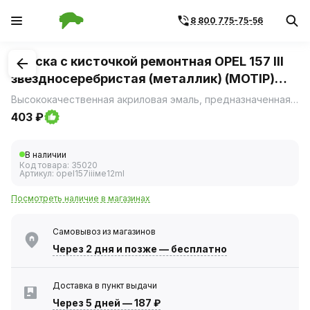
8 800 775-75-56
1
/
1
Краска с кисточкой ремонтная OPEL 157 III
звездносеребристая (металлик) (MOTIP)
12мл
Высококачественная акриловая эмаль, предназначенная для ремонта сколов и царапин на лакокрасочном покрытии автомобиля.
403 ₽
В наличии
Код товара:
35020
Артикул:
opel157iiiме12ml
Посмотреть наличие в магазинах
Самовывоз из магазинов
Через 2 дня
и позже — бесплатно
Доставка в пункт выдачи
Через 5 дней
—
187 ₽