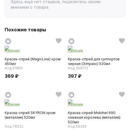
Здесь ещё нет отзывов, поделитесь своим
мнением о товаре.
Похожие товары
Наличие
Наличие
Краска-спрей (MagicLine) хром
Краска-спрей для суппортов
450мл
черная (Элтранс) 520мл
Код 91850
Код 359172
369 ₽
397 ₽
Наличие
Наличие
Краска-спрей SKYRON хром
Краска-спрей Mobihel 690
(металлик) 520мл
снежная королева (металлик)
520мл
Код 78022
Код 59325