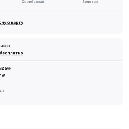
Серебряная
Золотая
сную карту
зинов
 бесплатно
выдачи
7 ₽
ка