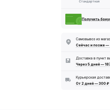
Стандартная
Получить бону
Самовывоз из мага
Сейчас
и позже —
Доставка в пункт 
Через 5 дней
—
18
Курьерская достав
От 2 дней
—
300 ₽