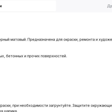
и
Др
ерный матовый. Предназначена для окраски, ремонта и худож
х, бетонных и прочих поверхностей.
 краски, при необходимости загрунтуйте. Защитите окружающи
ка шарика.