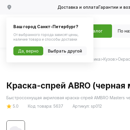
Доставка и оплата
Гарантии и во
Ваш город Санкт-Петербург?
По на
Каталог
От выбранного города зависят цены,
наличие товара и способы доставки
Да, верно
Выбрать другой
Главная
Каталог
Автохимия, Автокосметика
Кузов
Окрас
Краска-спрей ABRO (черная 
Быстросохнущая акриловая краска-спрей AMBRO Masters ч
5.0
Код товара:
5637
Артикул:
sp012