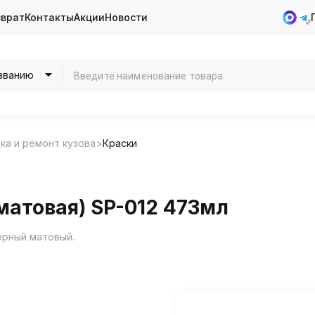
зврат
Контакты
Акции
Новости
званию
ка и ремонт кузова
Краски
матовая) SP-012 473мл
ерный матовый.