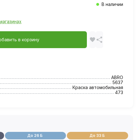
В наличии
магазинах
обавить в корзину
ABRO
5637
Краска автомобильная
473
До 26 Б
До 33 Б