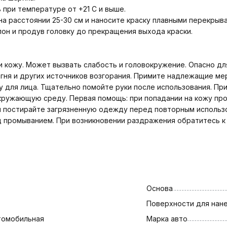
при температуре от +21 C и выше.
а расстоянии 25-30 см и наносите краску плавными перекры
он и продув головку до прекращения выхода краски.
 и кожу. Может вызвать слабость и головокружение. Опасно д
, огня и других источников возгорания. Примите надлежащие 
ку для лица. Тщательно помойте руки после использования. 
 окружающую среду. Первая помощь: при попадании на кожу п
и постирайте загрязненную одежду перед повторным использ
д промыванием. При возникновении раздражения обратитесь к 
Основа
Поверхности для нан
томобильная
Марка авто